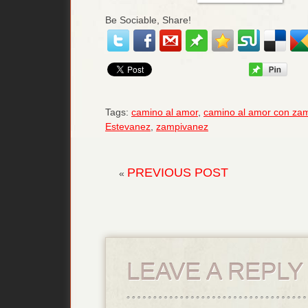
Be Sociable, Share!
Tags:
camino al amor
,
camino al amor con za
Estevanez
,
zampivanez
PREVIOUS POST
«
LEAVE A REPLY