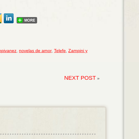
mpivanez
,
novelas de amor
,
Telefe
,
Zampini y
NEXT POST
»