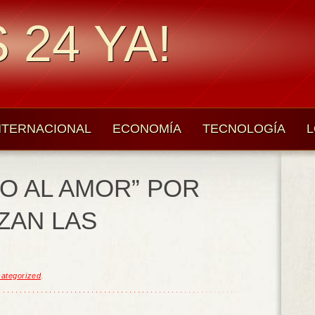
 24 YA!
NTERNACIONAL
ECONOMÍA
TECNOLOGÍA
L
NO AL AMOR” POR
ZAN LAS
ategorized
.