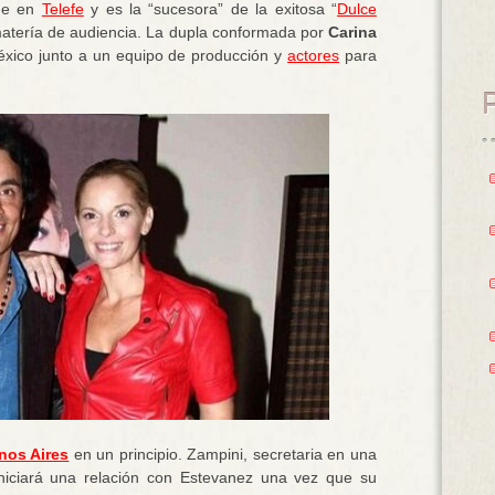
ne en
Telefe
y es la “sucesora” de la exitosa “
Dulce
n matería de audiencia. La dupla conformada por
Carina
éxico junto a un equipo de producción y
actores
para
nos Aires
en un principio. Zampini, secretaria en una
iciará una relación con Estevanez una vez que su