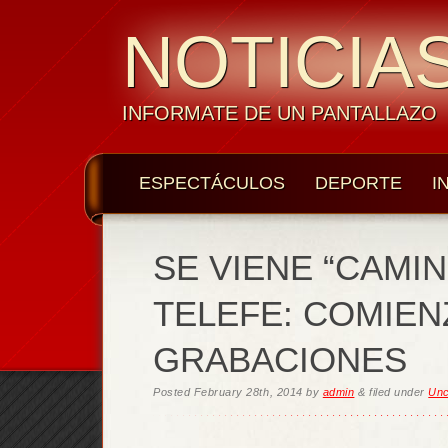
NOTICIAS
INFORMATE DE UN PANTALLAZO
ESPECTÁCULOS
DEPORTE
I
SE VIENE “CAMI
TELEFE: COMIEN
GRABACIONES
Posted
February 28th, 2014
by
admin
&
filed under
Unc