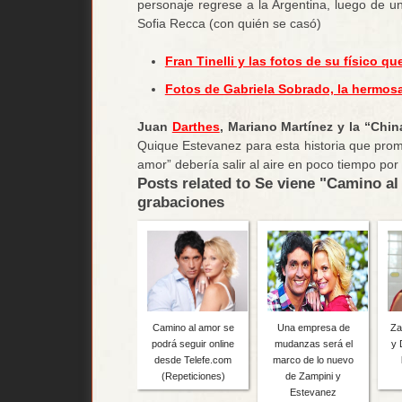
personaje regrese a la Argentina, luego de 
Sofia Recca (con quién se casó)
Fran Tinelli y las fotos de su físico q
Fotos de Gabriela Sobrado, la hermos
Juan
Darthes
, Mariano Martínez y la “Chi
Quique Estevanez para esta historia que pro
amor” debería salir al aire en poco tiempo por 
Posts related to Se viene "Camino al
grabaciones
Camino al amor se
Una empresa de
Za
podrá seguir online
mudanzas será el
y 
desde Telefe.com
marco de lo nuevo
(Repeticiones)
de Zampini y
Estevanez