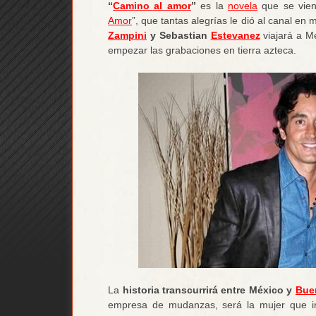
“
Camino al amor
”
es la
novela
que se vie
Amor
”, que tantas alegrías le dió al canal e
Zampini
y Sebastian
Estevanez
viajará a M
empezar las grabaciones en tierra azteca.
La
historia transcurrirá entre México y
Bue
empresa de mudanzas, será la mujer que in