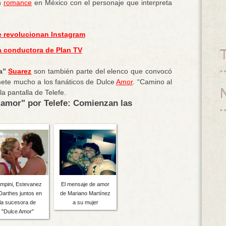
un
romance
en México con el personaje que interpreta
ue revolucionan Instagram
a conductora de Plan TV
na”
Suarez
son también parte del elenco que convocó
mete mucho a los fanáticos de Dulce
Amor
. “Camino al
la pantalla de Telefe.
 amor" por Telefe: Comienzan las
mpini, Estevanez
El mensaje de amor
Darthes juntos en
de Mariano Martínez
la sucesora de
a su mujer
"Dulce Amor"