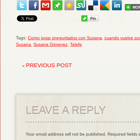
Tags:
Como jugar preguntados con Susana
,
cuando vuelve su
Susana
,
Susana Gimenez
,
Telefe
PREVIOUS POST
«
LEAVE A REPLY
Your email address will not be published. Required field