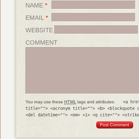
NAME
*
EMAIL
*
WEBSITE
COMMENT
You may use these
HTML
tags and attributes:
<a hre
title=""> <acronym title=""> <b> <blockquote 
<del datetime=""> <em> <i> <q cite=""> <strik