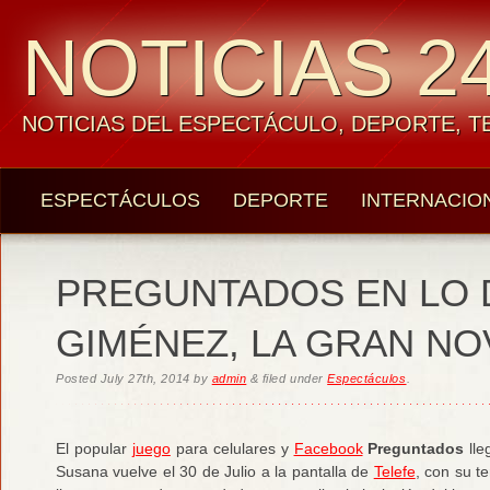
NOTICIAS 24
NOTICIAS DEL ESPECTÁCULO, DEPORTE, 
ESPECTÁCULOS
DEPORTE
INTERNACIO
PREGUNTADOS EN LO 
GIMÉNEZ, LA GRAN N
Posted
July 27th, 2014
by
admin
&
filed under
Espectáculos
.
El popular
juego
para celulares y
Facebook
Preguntados
lle
Susana vuelve el 30 de Julio a la pantalla de
Telefe
, con su t