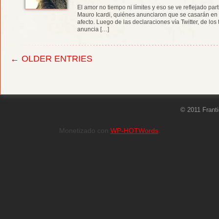
El amor no tiempo ni límites y eso se ve reflejado pa
Mauro Icardi, quiénes anunciaron que se casarán en
afecto. Luego de las declaraciones vía Twitter, de los 
anuncia […]
← OLDER ENTRIES
© 2011 Frant
Monetizado con
WP-HOTWords
.