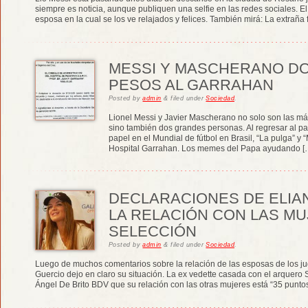
siempre es noticia, aunque publiquen una selfie en las redes sociales. El
esposa en la cual se los ve relajados y felices. También mirá: La extraña 
MESSI Y MASCHERANO DO
PESOS AL GARRAHAN
Posted
by
admin
&
filed under
Sociedad
.
Lionel Messi y Javier Mascherano no solo son las má
sino también dos grandes personas. Al regresar al p
papel en el Mundial de fútbol en Brasil, “La pulga” y
Hospital Garrahan. Los memes del Papa ayudando [
DECLARACIONES DE ELIA
LA RELACIÓN CON LAS MU
SELECCIÓN
Posted
by
admin
&
filed under
Sociedad
.
Luego de muchos comentarios sobre la relación de las esposas de los ju
Guercio dejo en claro su situación. La ex vedette casada con el arquer
Ángel De Brito BDV que su relación con las otras mujeres está “35 punto