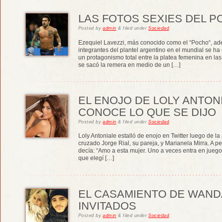
LAS FOTOS SEXIES DEL P
Posted
by
admin
&
filed under
Sociedad
.
Ezequiel Lavezzi, más conocido como el “Pocho“, ad
integrantes del plantel argentino en el mundial se h
un protagonismo total entre la platea femenina en l
se sacó la remera en medio de un […]
EL ENOJO DE LOLY ANTONI
CONOCE LO QUE SE DIJO
Posted
by
admin
&
filed under
Sociedad
.
Loly Antoniale estalló de enojo en Twitter luego de l
cruzado Jorge Rial, su pareja, y Marianela Mirra. A pe
decía: “Amo a esta mujer. Uno a veces entra en juego
que elegí […]
EL CASAMIENTO DE WAND
INVITADOS
Posted
by
admin
&
filed under
Sociedad
.