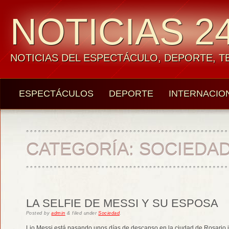
NOTICIAS 24
NOTICIAS DEL ESPECTÁCULO, DEPORTE, 
ESPECTÁCULOS
DEPORTE
INTERNACIO
CATEGORÍA:
SOCIEDA
LA SELFIE DE MESSI Y SU ESPOSA
Posted
by
admin
&
filed under
Sociedad
.
Lio Messi está pasando unos días de descanso en la ciudad de Rosario j