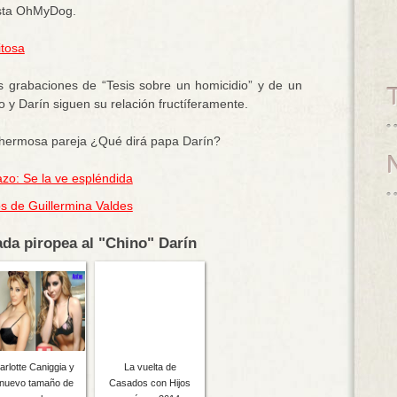
vista OhMyDog.
itosa
 grabaciones de “Tesis sobre un homicidio” y de un
o y Darín siguen su relación fructíferamente.
 hermosa pareja ¿Qué dirá papa Darín?
zo: Se la ve espléndida
os de Guillermina Valdes
ada piropea al "Chino" Darín
arlotte Caniggia y
La vuelta de
 nuevo tamaño de
Casados con Hijos