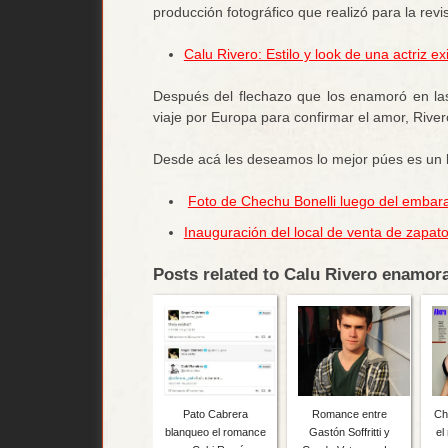
producción fotográfico que realizó para la re
Calu Rivero: Estilo y look de una actriz ex
Después del flechazo que los enamoró en las
viaje por Europa para confirmar el amor, River
Desde acá les deseamos lo mejor púes es un
Foto de Chechu Bonelli luego del embara
Inauguración del local de venta de zapat
Posts related to Calu Rivero enamor
Pato Cabrera
Romance entre
Ch
blanqueo el romance
Gastón Soffritti y
el