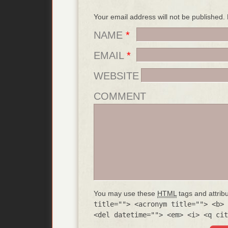
Your email address will not be published
NAME
*
EMAIL
*
WEBSITE
COMMENT
You may use these
HTML
tags and attrib
title=""> <acronym title=""> <b> 
<del datetime=""> <em> <i> <q cit