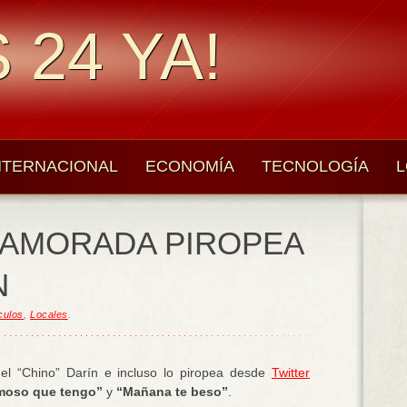
 24 YA!
NTERNACIONAL
ECONOMÍA
TECNOLOGÍA
L
NAMORADA PIROPEA
N
culos
,
Locales
.
l “Chino” Darín e incluso lo piropea desde
Twitter
moso que tengo”
y
“Mañana te beso”
.