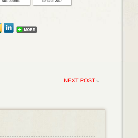
sus pechos
sería en 2014
NEXT POST
»