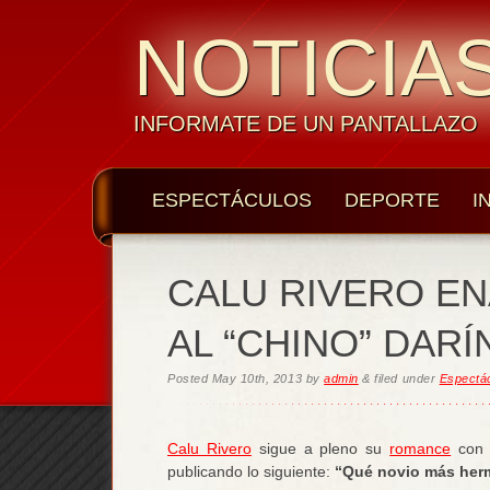
NOTICIAS
INFORMATE DE UN PANTALLAZO
ESPECTÁCULOS
DEPORTE
I
CALU RIVERO E
AL “CHINO” DARÍ
Posted
May 10th, 2013
by
admin
&
filed under
Espectá
Calu Rivero
sigue a pleno su
romance
con e
publicando lo siguiente:
“Qué novio más her