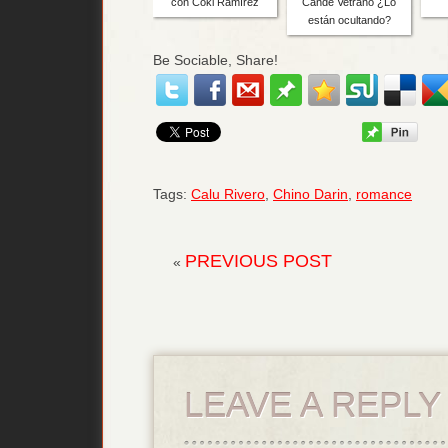
con Coki Ramírez
Cande Vetrano ¿Lo
están ocultando?
Be Sociable, Share!
Tags:
Calu Rivero
,
Chino Darin
,
romance
PREVIOUS POST
«
LEAVE A REPLY