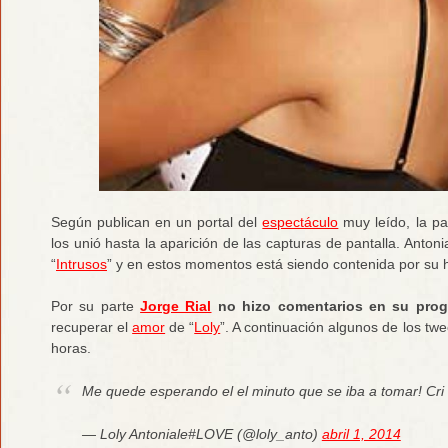
Según publican en un portal del
espectáculo
muy leído, la pa
los unió hasta la aparición de las capturas de pantalla. Anton
“
Intrusos
” y en estos momentos está siendo contenida por su
Por su parte
Jorge Rial
no hizo comentarios en su pro
recuperar el
amor
de “
Loly
”. A continuación algunos de los tw
horas.
Me quede esperando el el minuto que se iba a tomar! Cri 
— Loly Antoniale#LOVE (@loly_anto)
abril 1, 2014