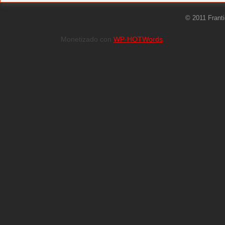
© 2011 Frant
Monetizado con
WP-HOTWords
.