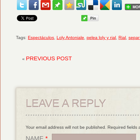
Tags:
Espectáculos
,
Loly Antoniale
,
pelea loly y rial
,
Rial
,
separa
PREVIOUS POST
«
LEAVE A REPLY
Your email address will not be published. Required field
NAME
*