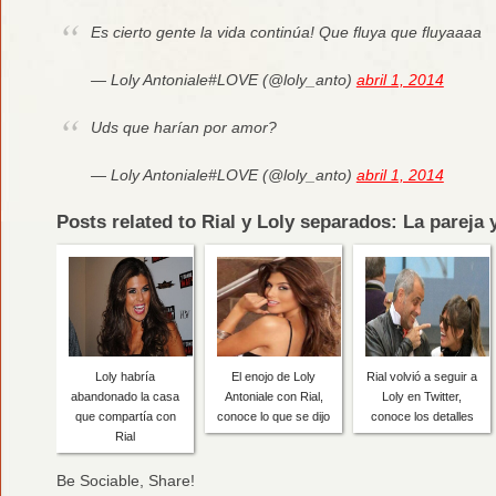
Es cierto gente la vida continúa! Que fluya que fluyaaaa
— Loly Antoniale#LOVE (@loly_anto)
abril 1, 2014
Uds que harían por amor?
— Loly Antoniale#LOVE (@loly_anto)
abril 1, 2014
Posts related to Rial y Loly separados: La pareja 
Loly habría
El enojo de Loly
Rial volvió a seguir a
abandonado la casa
Antoniale con Rial,
Loly en Twitter,
que compartía con
conoce lo que se dijo
conoce los detalles
Rial
Be Sociable, Share!