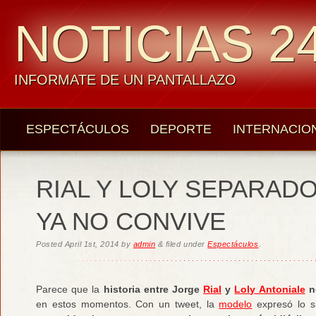
NOTICIAS 24
INFORMATE DE UN PANTALLAZO
ESPECTÁCULOS
DEPORTE
INTERNACIO
RIAL Y LOLY SEPARADO
YA NO CONVIVE
Posted
April 1st, 2014
by
admin
&
filed under
Espectáculos
.
Parece que la
historia entre Jorge
Rial
y
Loly Antoniale
no
en estos momentos. Con un tweet, la
modelo
expresó lo s