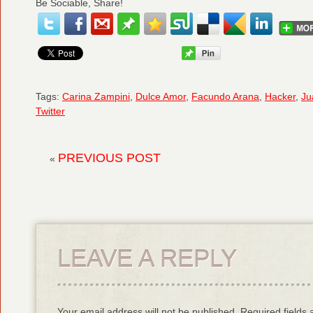
Be Sociable, Share!
Tags:
Carina Zampini
,
Dulce Amor
,
Facundo Arana
,
Hacker
,
Ju
Twitter
PREVIOUS POST
«
LEAVE A REPLY
Your email address will not be published. Required field