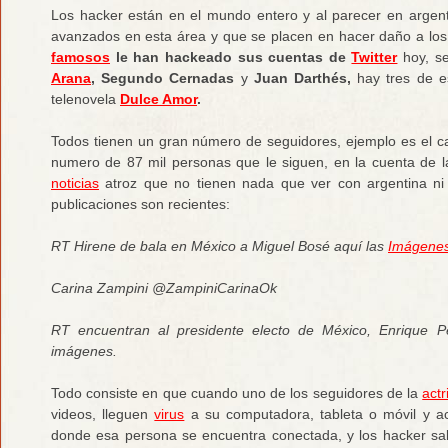
Los hacker están en el mundo entero y al parecer en argen
avanzados en esta área y que se placen en hacer daño a l
famosos
le han hackeado sus cuentas de
Twitter
hoy, se
Arana
, Segundo Cernadas
y
Juan Darthés,
hay tres de e
telenovela
Dulce Amor
.
Todos tienen un gran número de seguidores, ejemplo es el 
numero de 87 mil personas que le siguen, en la cuenta de
noticias
atroz que no tienen nada que ver con argentina ni
publicaciones son recientes:
RT Hirene de bala en México a Miguel Bosé aquí las
Imágene
Carina Zampini ‏@ZampiniCarinaOk
RT encuentran al presidente electo de México, Enrique P
imágenes.
Todo consiste en que cuando uno de los seguidores de la
actr
videos, lleguen
virus
a su computadora, tableta o móvil y ac
donde esa persona se encuentra conectada, y los hacker s