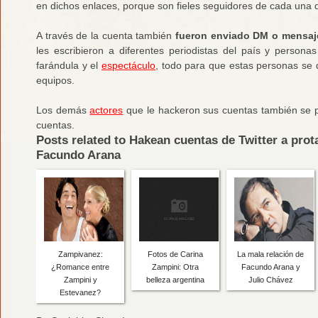
en dichos enlaces, porque son fieles seguidores de cada una d
A través de la cuenta también
fueron enviado DM o mensaje
les escribieron a diferentes periodistas del país y person
farándula y el
espectáculo
, todo para que estas personas se 
equipos.
Los demás
actores
que le hackeron sus cuentas también se 
cuentas.
Posts related to Hakean cuentas de Twitter a pro
Facundo Arana
Zampivanez:
Fotos de Carina
La mala relación de
¿Romance entre
Zampini: Otra
Facundo Arana y
Zampini y
belleza argentina
Julio Chávez
Estevanez?