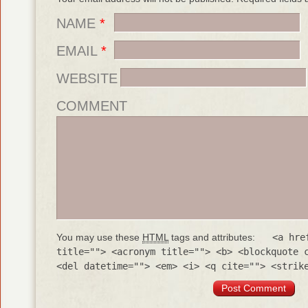
NAME
*
EMAIL
*
WEBSITE
COMMENT
You may use these
HTML
tags and attributes:
<a hre
title=""> <acronym title=""> <b> <blockquote 
<del datetime=""> <em> <i> <q cite=""> <strik