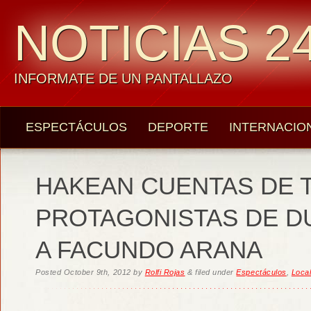
NOTICIAS 24
INFORMATE DE UN PANTALLAZO
ESPECTÁCULOS
DEPORTE
INTERNACIO
HAKEAN CUENTAS DE T
PROTAGONISTAS DE D
A FACUNDO ARANA
Posted
October 9th, 2012
by
Rolfi Rojas
&
filed under
Espectáculos
,
Loca