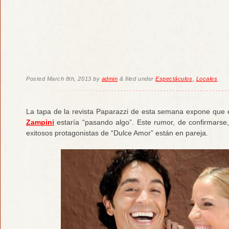
Posted
March 8th, 2013
by
admin
&
filed under
Espectáculos
,
Locales
.
La tapa de la revista Paparazzi de esta semana expone que
Zampini
estaría “pasando algo”. Este rumor, de confirmars
exitosos protagonistas de “Dulce Amor” están en pareja.