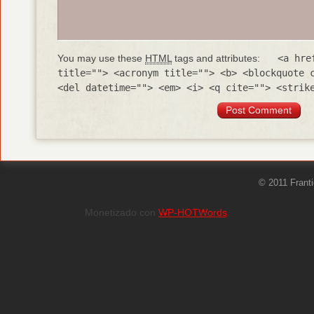
You may use these
HTML
tags and attributes:
<a hre
title=""> <acronym title=""> <b> <blockquote 
<del datetime=""> <em> <i> <q cite=""> <strik
© 2011 Frant
Monetizado con
WP-HOTWords
.