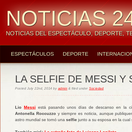
NOTICIAS 24
NOTICIAS DEL ESPECTÁCULO, DEPORTE, 
ESPECTÁCULOS
DEPORTE
INTERNACIO
LA SELFIE DE MESSI Y
Posted
July 22nd, 2014
by
admin
&
filed under
Sociedad
.
Lio
Messi
está pasando unos días de descanso en la 
Antonella Roccuzzo
y siempre es noticia, aunque publiquen
astro mundial se tomó una
selfie
junto a su esposa en la cual s
También mirá:
La extraña foto de Luisana Lopilato