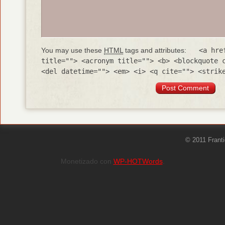
You may use these
HTML
tags and attributes:
<a hre
title=""> <acronym title=""> <b> <blockquote 
<del datetime=""> <em> <i> <q cite=""> <strik
© 2011 Frant
Monetizado con
WP-HOTWords
.