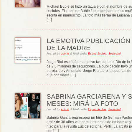
Michael Bublé se hizo un tatuaje con el nombre de su
sociales. El tattoo de Bublé fue estampado en su muñ
escrita en manuscrito. La foto más tierna de Luisana 
[…]
LA EMOTIVA PUBLICACIÓN 
DE LA MADRE
Posted
by
admin
&
filed under
Espectáculos
,
Sociedad
.
Jorge Rial escribió un emotivo tweet por el Día de l
de 2.5 millones de seguidores. La publicación tuvo un
pareja: Loly Antoniale. Jorge Rial abre las puertas de
que considera […]
SABRINA GARCIARENA Y S
MESES: MIRÁ LA FOTO
Posted
by
admin
&
filed under
Espectáculos
,
Sociedad
.
Sabrina Garciarena espera un hijo de Germán Paolosk
actriz de 30 años va por el tercer mes de embarazo y 
hizo para la revista Luz de editorial Perfil. La artista 
con […]