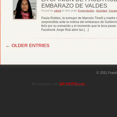
EMBARAZO DE VALDES
Posted
by
admin
&
filed under
Espectáculos
,
Sociedad
,
Uncate
Paula Robles, la exmujer de Marcelo Tinelli y madre 
sorprendida ante la noticia del embarazo de Guiller
felíz por su exmarido y el momento que le toca pasar. 
Facebook Jorge Rial abre las […]
← OLDER ENTRIES
© 2011 Frant
Monetizado con
WP-HOTWords
.