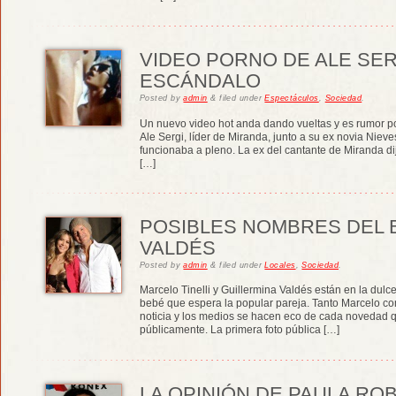
VIDEO PORNO DE ALE SER
ESCÁNDALO
Posted
by
admin
&
filed under
Espectáculos
,
Sociedad
.
Un nuevo video hot anda dando vueltas y es rumor po
Ale Sergi, líder de Miranda, junto a su ex novia Niev
funcionaba a pleno. La ex del cantante de Miranda dij
[…]
POSIBLES NOMBRES DEL B
VALDÉS
Posted
by
admin
&
filed under
Locales
,
Sociedad
.
Marcelo Tinelli y Guillermina Valdés están en la dul
bebé que espera la popular pareja. Tanto Marcelo co
noticia y los medios se hacen eco de cada novedad qu
públicamente. La primera foto pública […]
LA OPINIÓN DE PAULA RO