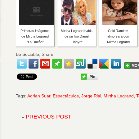
Primeras imágenes
Mirtha Legrand habla
Coki Ramirez
de Mirtha Legrand
de su hijo Daniel
almorzará con
"La Dueña"
Tinayre
Mirtha Legrand
Be Sociable, Share!
Tags:
Adrian Suar
,
Espectáculos
,
Jorge Rial
,
Mirtha Legrand
,
T
PREVIOUS POST
«