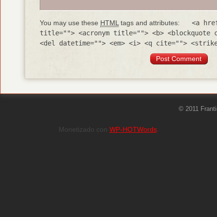
You may use these
HTML
tags and attributes:
<a hre
title=""> <acronym title=""> <b> <blockquote 
<del datetime=""> <em> <i> <q cite=""> <strik
© 2011 Frant
Monetizado con
WP-HOTWords
.