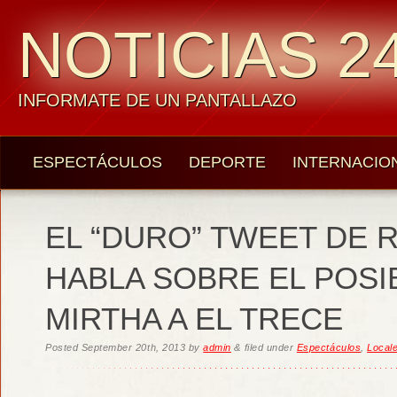
NOTICIAS 24
INFORMATE DE UN PANTALLAZO
ESPECTÁCULOS
DEPORTE
INTERNACIO
EL “DURO” TWEET DE R
HABLA SOBRE EL POSI
MIRTHA A EL TRECE
Posted
September 20th, 2013
by
admin
&
filed under
Espectáculos
,
Local