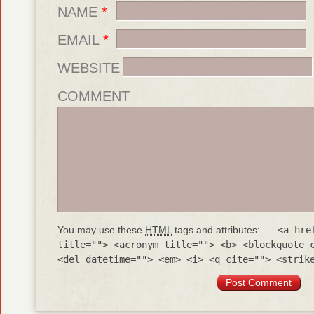
NAME
*
EMAIL
*
WEBSITE
COMMENT
You may use these
HTML
tags and attributes:
<a hre
title=""> <acronym title=""> <b> <blockquote 
<del datetime=""> <em> <i> <q cite=""> <strik