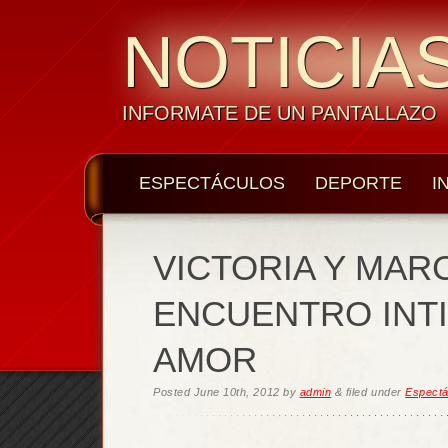
NOTICIAS
INFORMATE DE UN PANTALLAZO
ESPECTÁCULOS
DEPORTE
I
VICTORIA Y MAR
ENCUENTRO INT
AMOR
Posted
June 10th, 2012
by
admin
&
filed under
Espectá