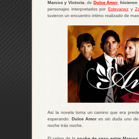
Marcos y Victoria
, de
Dulce Amor
,
hicieron
personajes interpretados por
Estevanez
y
Z
tuvieron un encuentro intimo realizado de man
Así la novela toma un camino que era predec
esperando.
Dulce Amor
es sin duda uno de 
noche trás noche.
El rating de la
noche de sexo entre Marcos 