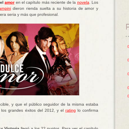
 el
amor
en el capítulo más reciente de la
novela
. Los
ampini
dieron rienda suelta a su historia de amor y
era seria y más que profesional.
ible, y que el público seguidor de la misma estaba
los grandes éxitos del 2012, y el
rating
lo confirma
y Victoria
llegó a los 22 puntos. Para ver el capítulo