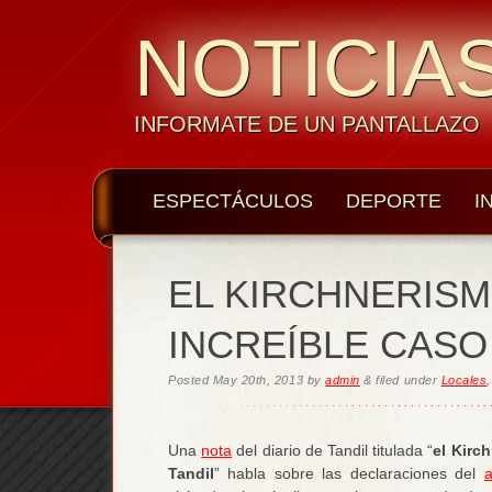
NOTICIAS
INFORMATE DE UN PANTALLAZO
ESPECTÁCULOS
DEPORTE
I
EL KIRCHNERISM
INCREÍBLE CASO
Posted
May 20th, 2013
by
admin
&
filed under
Locales
Una
nota
del diario de Tandil titulada “
el Kirc
Tandil
” habla sobre las declaraciones del
a