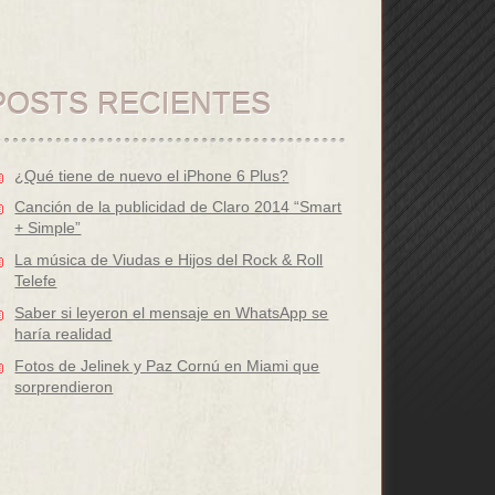
POSTS RECIENTES
¿Qué tiene de nuevo el iPhone 6 Plus?
Canción de la publicidad de Claro 2014 “Smart
+ Simple”
La música de Viudas e Hijos del Rock & Roll
Telefe
Saber si leyeron el mensaje en WhatsApp se
haría realidad
Fotos de Jelinek y Paz Cornú en Miami que
sorprendieron