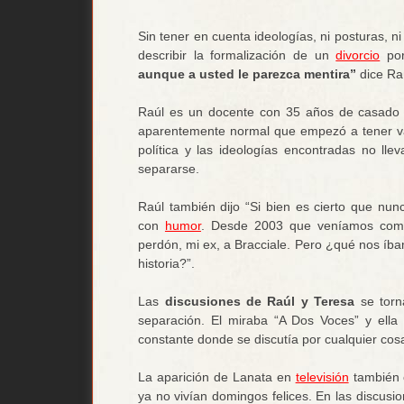
Sin tener en cuenta ideologías, ni posturas, 
describir la formalización de un
divorcio
por
aunque a usted le parezca mentira”
dice Raú
Raúl es un docente con 35 años de casado y
aparentemente normal que empezó a tener va
política y las ideologías encontradas no ll
separarse.
Raúl también dijo “Si bien es cierto que nun
con
humor
. Desde 2003 que veníamos compl
perdón, mi ex, a Bracciale. Pero ¿qué nos íb
historia?”.
Las
discusiones de Raúl y Teresa
se torn
separación. El miraba “A Dos Voces” y ella 
constante donde se discutía por cualquier cos
La aparición de Lanata en
televisión
también 
ya no vivían domingos felices. En las discusio