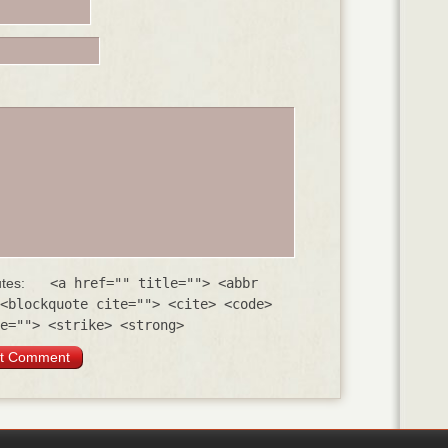
utes:
<a href="" title=""> <abbr
<blockquote cite=""> <cite> <code>
e=""> <strike> <strong>