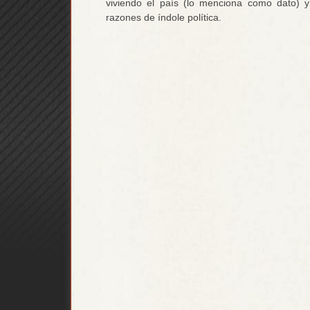
viviendo el país (lo menciona como dato) 
razones de índole política.