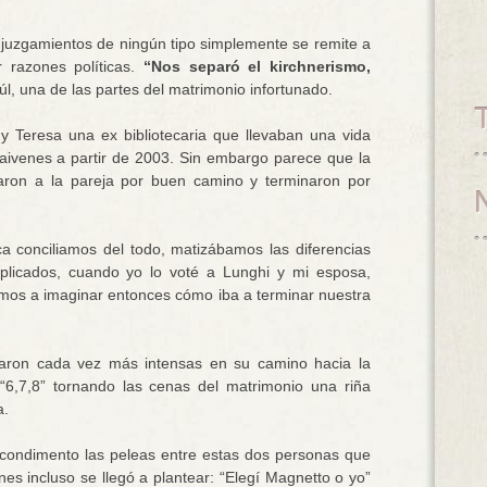
ni juzgamientos de ningún tipo simplemente se remite a
 razones políticas.
“Nos separó el kirchnerismo,
l, una de las partes del matrimonio infortunado.
 Teresa una ex bibliotecaria que llevaban una vida
ivenes a partir de 2003. Sin embargo parece que la
evaron a la pareja por buen camino y terminaron por
ca conciliamos del todo, matizábamos las diferencias
icados, cuando yo lo voté a Lunghi y mi esposa,
amos a imaginar entonces cómo iba a terminar nuestra
aron cada vez más intensas en su camino hacia la
“6,7,8” tornando las cenas del matrimonio una riña
a.
condimento las peleas entre estas dos personas que
nes incluso se llegó a plantear: “Elegí Magnetto o yo”