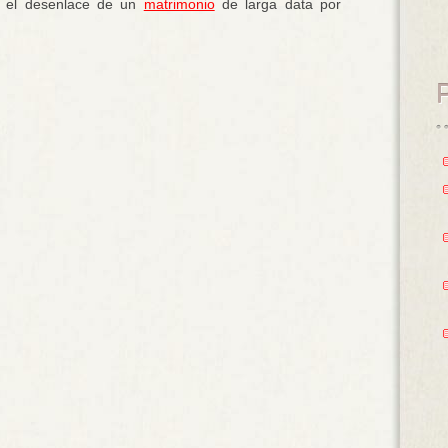
y el desenlace de un
matrimonio
de larga data por