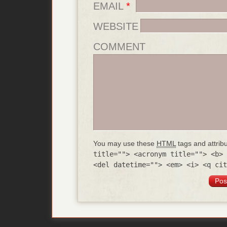
EMAIL
*
WEBSITE
COMMENT
You may use these
HTML
tags and attrib
title=""> <acronym title=""> <b> 
<del datetime=""> <em> <i> <q cit