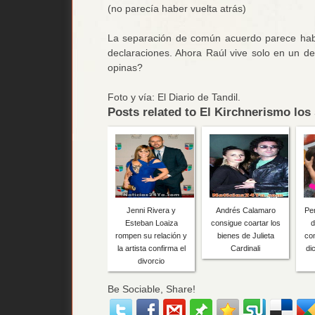
(no parecía haber vuelta atrás)
La separación de común acuerdo parece hab
declaraciones. Ahora Raúl vive solo en un d
opinas?
Foto y vía: El Diario de Tandil.
Posts related to El Kirchnerismo los 
Jenni Rivera y
Andrés Calamaro
Pe
Esteban Loaiza
consigue coartar los
d
rompen su relación y
bienes de Julieta
co
la artista confirma el
Cardinali
di
divorcio
Be Sociable, Share!