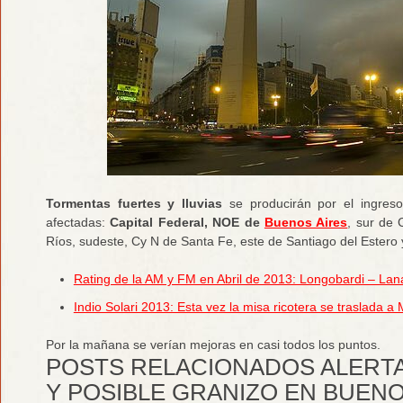
Tormentas fuertes y lluvias
se producirán por el ingreso
afectadas:
Capital Federal, NOE de
Buenos Aires
, sur de 
Ríos, sudeste, Cy N de Santa Fe, este de Santiago del Estero 
Rating de la AM y FM en Abril de 2013: Longobardi – Lana
Indio Solari 2013: Esta vez la misa ricotera se traslada 
Por la mañana se verían mejoras en casi todos los puntos.
POSTS RELACIONADOS ALERT
Y POSIBLE GRANIZO EN BUENO