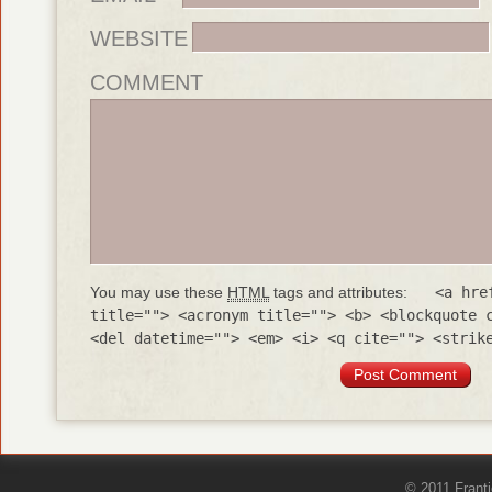
WEBSITE
COMMENT
You may use these
HTML
tags and attributes:
<a hre
title=""> <acronym title=""> <b> <blockquote 
<del datetime=""> <em> <i> <q cite=""> <strik
© 2011 Frant