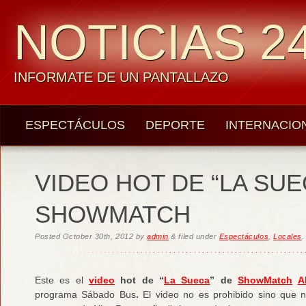
NOTICIAS 24
INFORMATE DE UN PANTALLAZO
ESPECTÁCULOS
DEPORTE
INTERNACIO
VIDEO HOT DE “LA SUE
SHOWMATCH
Posted
October 30th, 2012
by
admin
&
filed under
Espectáculos
,
Locales
.
Este es el
video
hot de “
La Sueca
” de
ShowMatch
A
programa Sábado Bus
.
El video no es prohibido sino que n