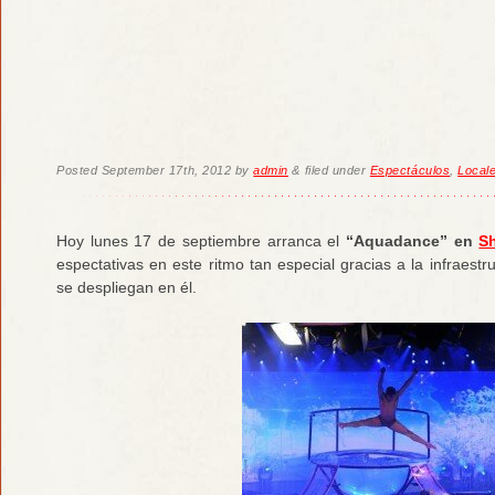
Posted
September 17th, 2012
by
admin
&
filed under
Espectáculos
,
Local
Hoy lunes 17 de septiembre arranca el
“Aquadance” en
S
espectativas en este ritmo tan especial gracias a la infraest
se despliegan en él.