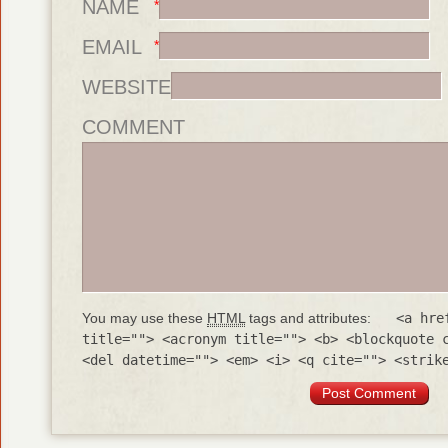
NAME
*
EMAIL
*
WEBSITE
COMMENT
You may use these
HTML
tags and attributes:
<a hre
title=""> <acronym title=""> <b> <blockquote 
<del datetime=""> <em> <i> <q cite=""> <strik