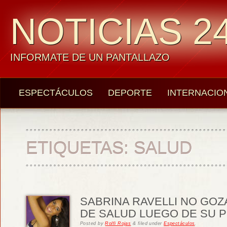
NOTICIAS 24
INFORMATE DE UN PANTALLAZO
ESPECTÁCULOS
DEPORTE
INTERNACIO
ETIQUETAS:
SALUD
SABRINA RAVELLI NO GOZ
DE SALUD LUEGO DE SU 
Posted
by
Rolfi Rojas
&
filed under
Espectáculos
.