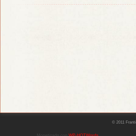
© 2011 Frant
Monetizado con
WP-HOTWords
.