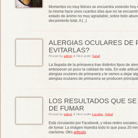
Momentos no muy felices se encuentra viviendo hoy e
la misma hace unos cuantos días que no se encuentra 
estado de ánimo no muy agradable, sobre todo abunda
decaimiento total. A [...]
ALERGIAS OCULARES DE 
EVITARLAS?
Posted
by
admin
&
filed under
Salud
.
La llegada de la primavera trae distintos tipos de al
entorpecer un poco la calidad de vida. En este artíc
alergias oculares de primavera y te vamos a dejar alg
alergias oculares de primavera se producen principalm
LOS RESULTADOS QUE SE
DE FUMAR
Posted
by
admin
&
filed under
Locales
,
Salud
.
Está circulando por Facebook, y otras redes sociales,
de fumar. La imágen muestra todo lo que pasa 20 min
clarísima. Otro
articulo
.