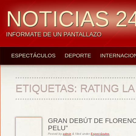
NOTICIAS 24
INFORMATE DE UN PANTALLAZO
ESPECTÁCULOS
DEPORTE
INTERNACIO
ETIQUETAS:
RATING LA
GRAN DEBÚT DE FLORENCIA
PELU”
Posted
by
admin
&
filed under
Espectáculos
.