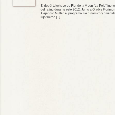
El debút televisivo de Flor de la V con “La Pelu” fue t
del rating durante este 2012. Junto a Gladys Florimon
Alejandro Muller, el programa fue dinámico y divertido
lujo fueron [...]