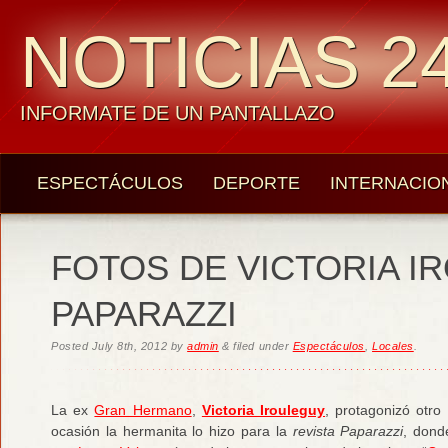
NOTICIAS 24
INFORMATE DE UN PANTALLAZO
ESPECTÁCULOS
DEPORTE
INTERNACIO
FOTOS DE VICTORIA I
PAPARAZZI
Posted
July 8th, 2012
by
admin
&
filed under
Espectáculos
,
Locales
.
La ex
Gran Hermano
,
Victoria Irouleguy
, protagonizó otro
ocasión la hermanita lo hizo para la
revista Paparazzi
, dond