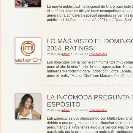
La nueva publicidad institucional de Claro para este
el teléfono móvil es útil y lo hace acompañada de un
genera una atmósfera especial mientras se ven las i
publicidad de Claro de este año 2014 es “Dead Sea” 
LO MÁS VISTO EL DOMINGO
2014, RATINGS!
Posted
by
admin
&
filed under
Espectáculos
.
Los domingos por la noche son momentos muy competi
pone al aire lo más fuerte de su programación. Hast
números “Periodismo para Todos” con Jorge Lanata, 
púes el reality “Master Chef” con Mariano Peluffo ha 
LA INCÓMODA PREGUNTA D
ESPÓSITO
Posted
by
admin
&
filed under
Espectáculos
.
Lali Espósito estuvo almorzando con Mirtha Legrand
debido a una pregunta sobre su situación sentimental
preguntándole ¿Vos tenés algo que ver con Nacho Via
paralizada por la pregunta pero pudo salir rápidam