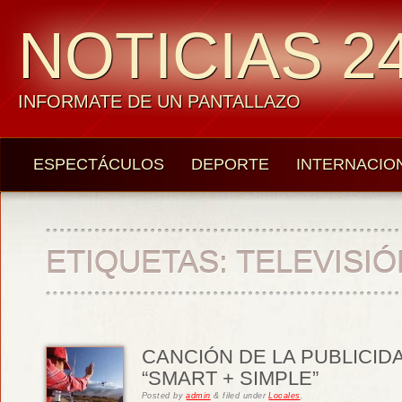
NOTICIAS 24
INFORMATE DE UN PANTALLAZO
ESPECTÁCULOS
DEPORTE
INTERNACIO
ETIQUETAS:
TELEVISIÓ
CANCIÓN DE LA PUBLICID
“SMART + SIMPLE”
Posted
by
admin
&
filed under
Locales
.