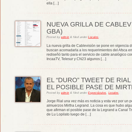
ella […]
NUEVA GRILLA DE CABLEVI
GBA)
Posted
by
admin
&
filed under
Locales
.
La nueva grilla de Cablevisión se pone en vigencia 
buscan acomadarla a los requerimientos del Afsca en
rediseñó tanto para el servicio de cable analógico co
IncaaTV, Telesur y CN23 algunos […]
EL “DURO” TWEET DE RIA
EL POSIBLE PASE DE MIRT
Posted
by
admin
&
filed under
Espectáculos
,
Locales
.
Jorge Rial una vez más es noticia y esta vez por un p
almuerzos Mirtha Legrand. La cosa es que hubo algu
que afirman el posible pase de la Legrand a Canal Tr
de Lu Lopilato luego de […]