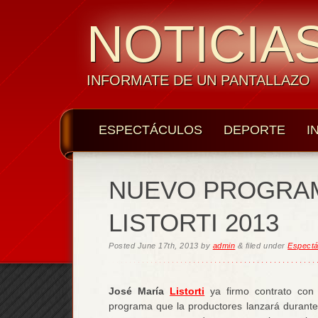
NOTICIAS
INFORMATE DE UN PANTALLAZO
ESPECTÁCULOS
DEPORTE
I
NUEVO PROGRAM
LISTORTI 2013
Posted
June 17th, 2013
by
admin
&
filed under
Espectá
José María
Listorti
ya firmo contrato co
programa que la productores lanzará durante 