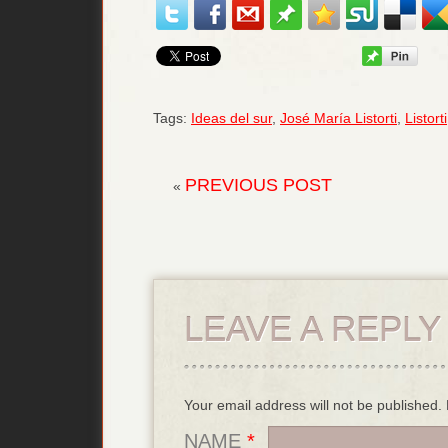
Tags:
Ideas del sur
,
José María Listorti
,
Listorti
PREVIOUS POST
«
LEAVE A REPLY
Your email address will not be published
NAME
*