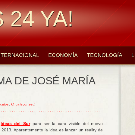
 24 YA!
NTERNACIONAL
ECONOMÍA
TECNOLOGÍA
L
A DE JOSÉ MARÍA
culos
,
Uncategorized
.
n
Ideas del Sur
para ser la cara visible del nuevo
2013. Aparentemente la idea es lanzar un reality de