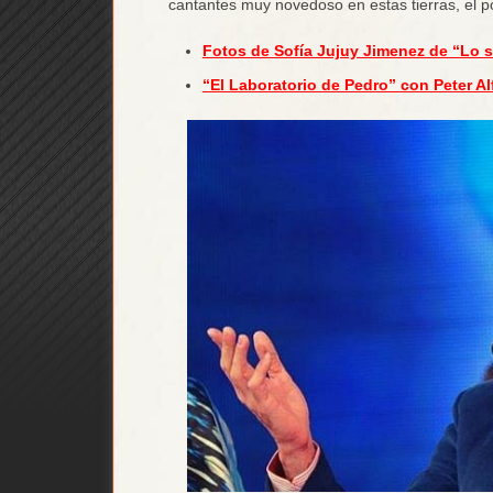
cantantes muy novedoso en estas tierras, el 
Fotos de Sofía Jujuy Jimenez de “Lo 
“El Laboratorio de Pedro” con Peter Al