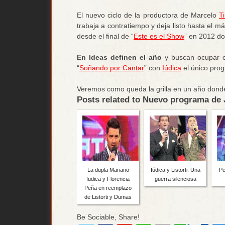
El nuevo ciclo de la productora de Marcelo
Ti
trabaja a contratiempo y deja listo hasta el má
desde el final de “
Este es el Show
” en 2012 d
En Ideas definen el año
y buscan ocupar e
“
Soñando por Cantar
” con
Iúdica
el único prog
Veremos como queda la grilla en un año don
Posts related to Nuevo programa de J
La dupla Mariano
Iúdica y Listorti: Una
Pe
Iudica y Florencia
guerra silenciosa
Peña en reemplazo
de Listorti y Dumas
Be Sociable, Share!