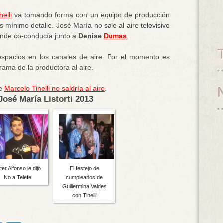
nelli
va tomando forma con un equipo de producción
s mínimo detalle. José María no sale al aire televisivo
onde co-conducía junto a
Denise
Dumas
.
spacios en los canales de aire. Por el momento es
rama de la productora al aire.
de
Marcelo Tinelli no saldría al aire
.
osé María Listorti 2013
ter Alfonso le dijo
El festejo de
No a Telefe
cumpleaños de
Guillermina Valdes
con Tinelli