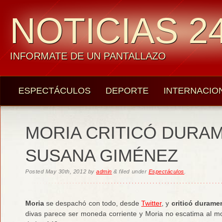
NOTICIAS 24
INFORMATE DE UN PANTALLAZO
ESPECTÁCULOS
DEPORTE
INTERNACIO
MORIA CRITICÓ DURA
SUSANA GIMÉNEZ
Posted
May 30th, 2012
by
admin
&
filed under
Espectáculos
.
Moria
se despachó con todo, desde
Twitter
, y
criticó durame
divas parece ser moneda corriente y Moria no escatima al m