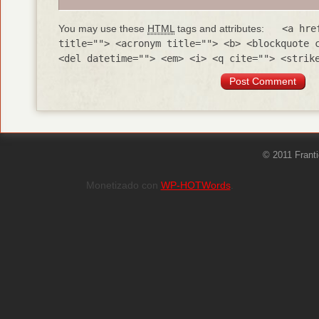
You may use these
HTML
tags and attributes:
<a hre
title=""> <acronym title=""> <b> <blockquote 
<del datetime=""> <em> <i> <q cite=""> <strik
© 2011 Frant
Monetizado con
WP-HOTWords
.