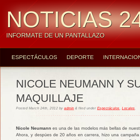
NOTICIAS 24
INFORMATE DE UN PANTALLAZO
ESPECTÁCULOS
DEPORTE
INTERNACIO
NICOLE NEUMANN Y SU
MAQUILLAJE
Posted
March 24th, 2012
by
admin
&
filed under
Espectáculos
,
Locales
.
Nicole Neumann
es una de las modelos más bellas de nuestro
Ahora, y despúes de 20 años en carrera, hizo una campañ