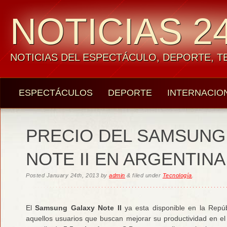
NOTICIAS 24
NOTICIAS DEL ESPECTÁCULO, DEPORTE, 
ESPECTÁCULOS
DEPORTE
INTERNACIO
PRECIO DEL SAMSUNG
NOTE II EN ARGENTINA 
Posted
January 24th, 2013
by
admin
&
filed under
Tecnología
.
El
Samsung Galaxy Note II
ya esta disponible en la Repú
aquellos usuarios que buscan mejorar su productividad en el 