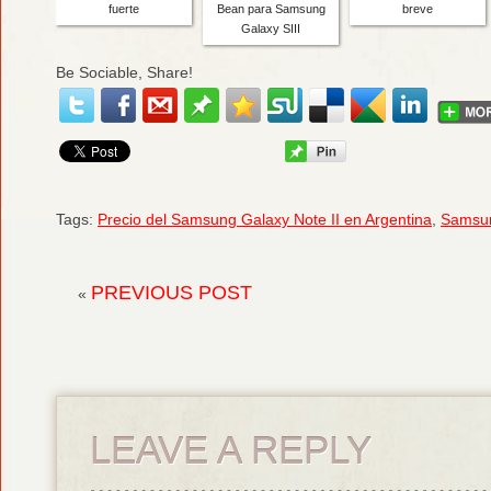
fuerte
Bean para Samsung
breve
Galaxy SIII
Be Sociable, Share!
Tags:
Precio del Samsung Galaxy Note II en Argentina
,
Samsu
PREVIOUS POST
«
LEAVE A REPLY