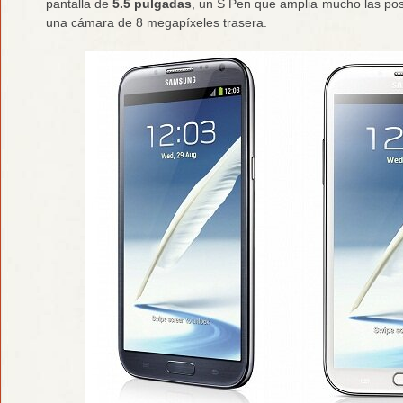
pantalla de
5.5 pulgadas
, un S Pen que amplia mucho las posi
una cámara de 8 megapíxeles trasera.