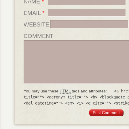
NAME
*
EMAIL
*
WEBSITE
COMMENT
You may use these
HTML
tags and attributes:
<a hre
title=""> <acronym title=""> <b> <blockquote 
<del datetime=""> <em> <i> <q cite=""> <strik