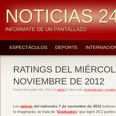
NOTICIAS 24
INFORMATE DE UN PANTALLAZO
ESPECTÁCULOS
DEPORTE
INTERNACIO
RATINGS DEL MIÉRCOL
NOVIEMBRE DE 2012
Posted
November 8th, 2012
by
admin
&
filed under
Espectáculos
,
Locales
Los
ratings
del miércoles 7 de noviembre de 2012
tuvieron
lo imaginarás, se trata de “
Graduados
” que logró 20.2 puntos