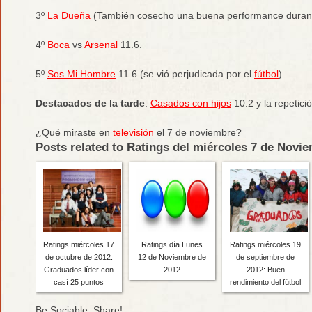
3º
La Dueña
(También cosecho una buena performance durante
4º
Boca
vs
Arsenal
11.6.
5º
Sos Mi Hombre
11.6 (se vió perjudicada por el
fútbol
)
Destacados de la tarde
:
Casados con hijos
10.2 y la repetici
¿Qué miraste en
televisión
el 7 de noviembre?
Posts related to Ratings del miércoles 7 de Novi
Ratings miércoles 17
Ratings día Lunes
Ratings miércoles 19
de octubre de 2012:
12 de Noviembre de
de septiembre de
Graduados líder con
2012
2012: Buen
casí 25 puntos
rendimiento del fútbol
Be Sociable, Share!