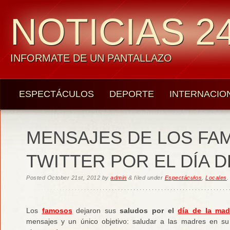
NOTICIAS 24
INFORMATE DE UN PANTALLAZO
ESPECTÁCULOS
DEPORTE
INTERNACIO
MENSAJES DE LOS FA
TWITTER POR EL DÍA 
Posted
October 21st, 2012
by
admin
&
filed under
Espectáculos
,
Locales
.
Los
famosos
dejaron sus
saludos por el
día de la mad
mensajes y un único objetivo: saludar a las madres en su