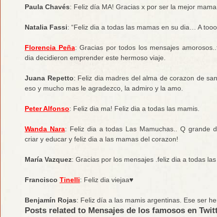
Paula Chavés
: Feliz día MA! Gracias x por ser la mejor mam
Natalia Fassi
: “Feliz dia a todas las mamas en su dia… A too
Florencia Peña
: Gracias por todos los mensajes amorosos..f
dia decidieron emprender este hermoso viaje.
Juana Repetto
: Feliz dia madres del alma de corazon de sa
eso y mucho mas le agradezco, la admiro y la amo.
Peter Alfonso
: Feliz dia ma! Feliz dia a todas las mamis.
Wanda Nara
: Feliz dia a todas Las Mamuchas.. Q grande dio
criar y educar y feliz dia a las mamas del corazon!
María Vazquez
: Gracias por los mensajes .feliz dia a todas la
Francisco
Tinelli
: Feliz dia viejaa♥
Benjamín Rojas
: Feliz día a las mamis argentinas. Ese ser h
Posts related to Mensajes de los famosos en Twitt