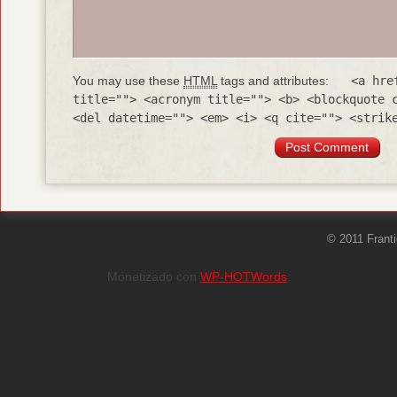
You may use these
HTML
tags and attributes:
<a hre
title=""> <acronym title=""> <b> <blockquote 
<del datetime=""> <em> <i> <q cite=""> <strik
© 2011 Frant
Monetizado con
WP-HOTWords
.