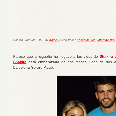
Posted
June 5th, 2012
by
admin
&
filed under
Espectáculos
,
Internacional
Parece que la cigueña ha llegado a las vidas de
Shakira
y
Shakira
está embarazada
de dos meses luego de dos año
Barcelona Gerard Piqué.