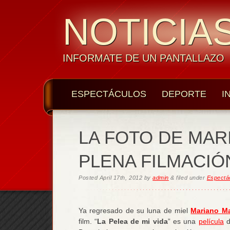
NOTICIAS
INFORMATE DE UN PANTALLAZO
ESPECTÁCULOS
DEPORTE
I
LA FOTO DE MAR
PLENA FILMACIÓ
Posted
April 17th, 2012
by
admin
&
filed under
Espectá
Ya regresado de su luna de miel
Mariano Ma
film. “
La Pelea de mi vida
” es una
película
d