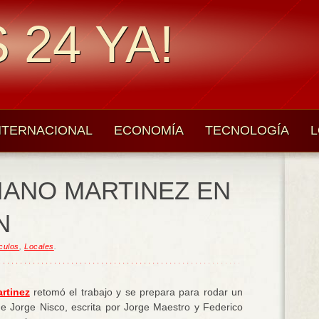
 24 YA!
NTERNACIONAL
ECONOMÍA
TECNOLOGÍA
L
IANO MARTINEZ EN
N
culos
,
Locales
.
rtinez
retomó el trabajo y se prepara para rodar un
e Jorge Nisco, escrita por Jorge Maestro y Federico