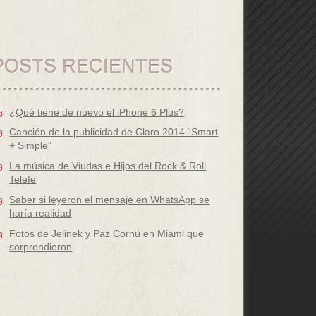
POSTS RECIENTES
¿Qué tiene de nuevo el iPhone 6 Plus?
Canción de la publicidad de Claro 2014 “Smart
+ Simple”
La música de Viudas e Hijos del Rock & Roll
Telefe
Saber si leyeron el mensaje en WhatsApp se
haría realidad
Fotos de Jelinek y Paz Cornú en Miami que
sorprendieron