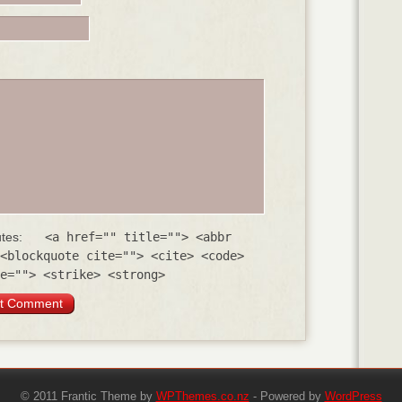
utes:
<a href="" title=""> <abbr
<blockquote cite=""> <cite> <code>
e=""> <strike> <strong>
© 2011 Frantic Theme by
WPThemes.co.nz
- Powered by
WordPress