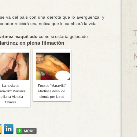
e va del país con una derrota que lo averguenza, y
eador recibirá una notica que le cambiará la vida.
rtinez maquillado
como si estaría golpeado.
Martinez en plena filmación
La novia de
Foto de "Maravilla"
aravilla" Martínez
Martínez desnudo
se llama Victoria
circula por la red
Chaves