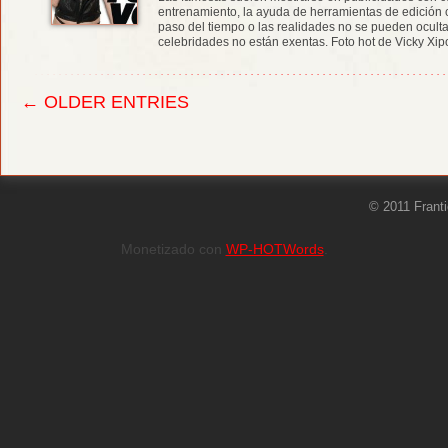
entrenamiento, la ayuda de herramientas de edició
paso del tiempo o las realidades no se pueden ocul
celebridades no están exentas. Foto hot de Vicky Xipolit
← OLDER ENTRIES
© 2011 Frant
Monetizado con
WP-HOTWords
.