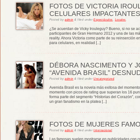
FOTOS DE VICTORIA IROU
CELULARES IMPACTANTE
Posted
by
admin
&
filed under
Espectáculos
,
Locales
.
¿Se acuerdan de Vicky Irouleguy? Bueno, si no se a
participantes de Gran Hermano 2012 y una de las más
reality. Ahora Victoria como parte de su reinserción
para celulares, en realidad [...]
DÉBORA NASCIMENTO Y J
“AVENIDA BRASIL” DESNU
Posted
by
admin
&
filed under
Uncategorized
.
Avenida Brasil es la novela más exitosa del momento
momento con picos de rating que superan los 16 punto
forma parte del segmento “Historias del Corazón”, c
un gran fanatismo en la platea [...]
FOTOS DE MUJERES FAM
Posted
by
admin
&
filed under
Internacional
.
Las famosas suelen mostrarse en publicidades con 