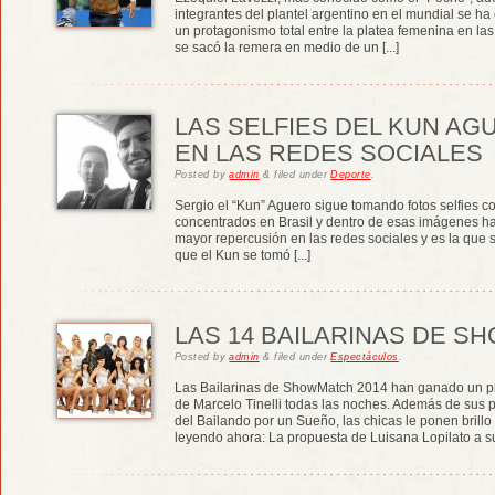
integrantes del plantel argentino en el mundial se h
un protagonismo total entre la platea femenina en l
se sacó la remera en medio de un [...]
LAS SELFIES DEL KUN AG
EN LAS REDES SOCIALES
Posted
by
admin
&
filed under
Deporte
.
Sergio el “Kun” Aguero sigue tomando fotos selfies 
concentrados en Brasil y dentro de esas imágenes ha
mayor repercusión en las redes sociales y es la que s
que el Kun se tomó [...]
LAS 14 BAILARINAS DE S
Posted
by
admin
&
filed under
Espectáculos
.
Las Bailarinas de ShowMatch 2014 han ganado un pr
de Marcelo Tinelli todas las noches. Además de sus p
del Bailando por un Sueño, las chicas le ponen brillo
leyendo ahora: La propuesta de Luisana Lopilato a sus