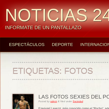
NOTICIAS 24
INFORMATE DE UN PANTALLAZO
ESPECTÁCULOS
DEPORTE
INTERNACIO
ETIQUETAS:
FOTOS
LAS FOTOS SEXIES DEL P
Posted
by
admin
&
filed under
Sociedad
.
Ezequiel Lavezzi, más conocido como el “Pocho“, ad