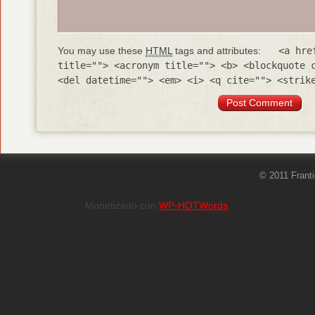
You may use these
HTML
tags and attributes:
<a hre
title=""> <acronym title=""> <b> <blockquote 
<del datetime=""> <em> <i> <q cite=""> <strik
© 2011 Frant
Monetizado con
WP-HOTWords
.