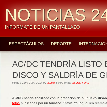
NOTICIAS 24
INFORMATE DE UN PANTALLAZO
ESPECTÁCULOS
DEPORTE
INTERNACIO
AC/DC TENDRÍA LISTO
DISCO Y SALDRÍA DE G
Posted
June 20th, 2014
by
admin
&
filed under
Internacional
.
AC/DC
habría finalizado con la grabación de su
nuevo disc
fotos
publicadas por un fanático. Stevie Young, quién reempl