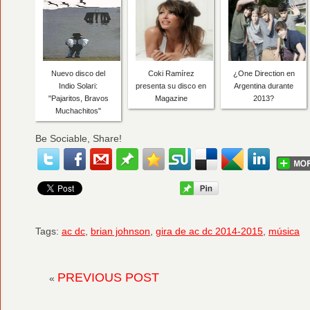
Nuevo disco del
Coki Ramírez
¿One Direction en
Indio Solari:
presenta su disco en
Argentina durante
"Pajaritos, Bravos
Magazine
2013?
Muchachitos"
Be Sociable, Share!
Tags:
ac dc
,
brian johnson
,
gira de ac dc 2014-2015
,
música
PREVIOUS POST
«