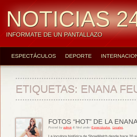
NOTICIAS 24
INFORMATE DE UN PANTALLAZO
ESPECTÁCULOS
DEPORTE
INTERNACIO
ETIQUETAS:
ENANA FE
FOTOS “HOT” DE LA ENAN
Posted
by
admin
&
filed under
Espectáculos
,
Locales
.
La locutora histórica de ShowMatch desde hace 20 añ