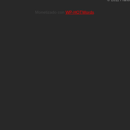
© 2011 Frant
Monetizado con
WP-HOTWords
.