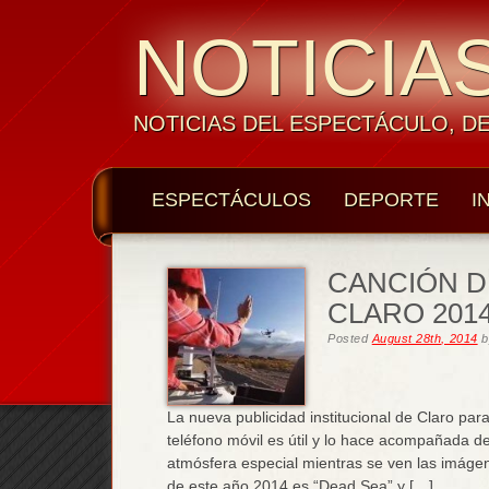
NOTICIAS
NOTICIAS DEL ESPECTÁCULO, D
ESPECTÁCULOS
DEPORTE
I
CANCIÓN D
CLARO 2014
Posted
August 28th, 2014
b
La nueva publicidad institucional de Claro par
teléfono móvil es útil y lo hace acompañada 
atmósfera especial mientras se ven las imágen
de este año 2014 es “Dead Sea” y […]