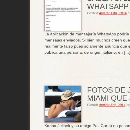
WHATSAPP 
Posted
August 11th, 2014
b
La aplicación de mensajería WhatsApp podría ha
mensajes enviados. Si bien muchos creen que e
realmente falso púes solamente anuncia que el
publica una persona, de origen italiano, en […
FOTOS DE 
MIAMI QUE
Posted
August 3rd, 2014
b
Karina Jelinek y su amiga Paz Cornú no pasan