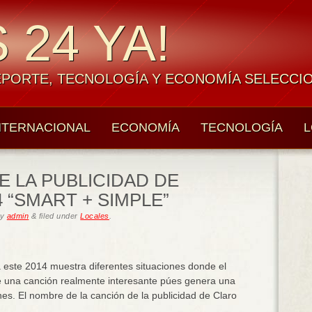
 24 YA!
EPORTE, TECNOLOGÍA Y ECONOMÍA SELECCI
NTERNACIONAL
ECONOMÍA
TECNOLOGÍA
L
E LA PUBLICIDAD DE
 “SMART + SIMPLE”
y
admin
&
filed under
Locales
.
a este 2014 muestra diferentes situaciones donde el
de una canción realmente interesante púes genera una
es. El nombre de la canción de la publicidad de Claro