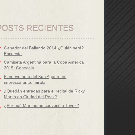
POSTS RECIENTES
Ganador del Bailando 2014 ¿Quién será?
Encuesta
Camiseta Argentina para la Copa América
2015: Conocela
El nuevo auto del Kun Aguero es
impresionante, miralo
¿Quedán entradas para el recital de Ricky
Martin en Ciudad del Rock?
¿Por qué Martino no convocó a Tevez?