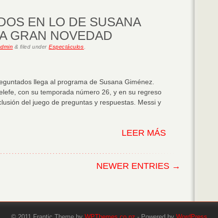
OS EN LO DE SUSANA
LA GRAN NOVEDAD
admin
&
filed under
Espectáculos
.
Preguntados llega al programa de Susana Giménez.
 Telefe, con su temporada número 26, y en su regreso
clusión del juego de preguntas y respuestas. Messi y
LEER MÁS
NEWER ENTRIES →
© 2011 Frantic Theme by
WPThemes.co.nz
- Powered by
WordPress