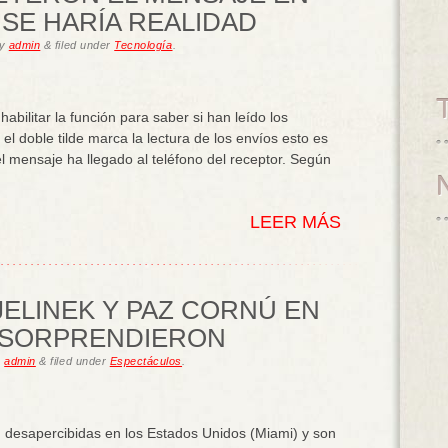
SE HARÍA REALIDAD
y
admin
&
filed under
Tecnología
.
bilitar la función para saber si han leído los
l doble tilde marca la lectura de los envíos esto es
 mensaje ha llegado al teléfono del receptor. Según
]
LEER MÁS
JELINEK Y PAZ CORNÚ EN
 SORPRENDIERON
y
admin
&
filed under
Espectáculos
.
 desapercibidas en los Estados Unidos (Miami) y son