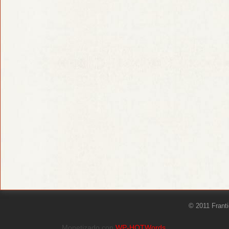
© 2011 Frant
Monetizado con
WP-HOTWords
.