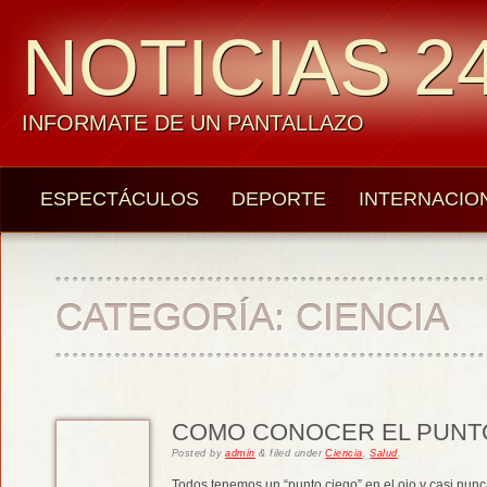
NOTICIAS 24
INFORMATE DE UN PANTALLAZO
ESPECTÁCULOS
DEPORTE
INTERNACIO
CATEGORÍA:
CIENCIA
COMO CONOCER EL PUNTO
Posted
by
admin
&
filed under
Ciencia
,
Salud
.
Todos tenemos un “punto ciego” en el ojo y casi nu