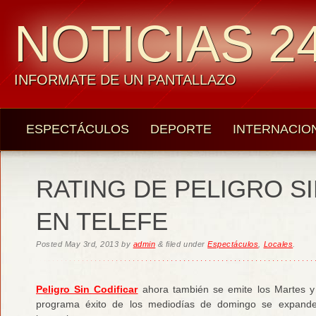
NOTICIAS 24
INFORMATE DE UN PANTALLAZO
ESPECTÁCULOS
DEPORTE
INTERNACIO
RATING DE PELIGRO S
EN TELEFE
Posted
May 3rd, 2013
by
admin
&
filed under
Espectáculos
,
Locales
.
Peligro Sin Codificar
ahora también se emite los Martes y
programa éxito de los mediodías de domingo se expand