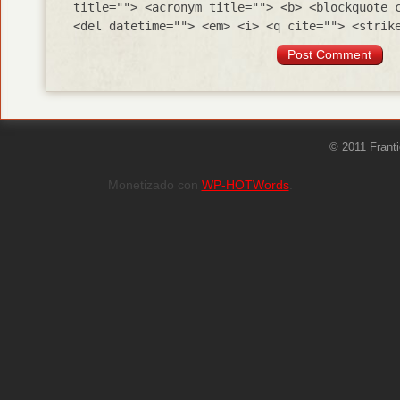
title=""> <acronym title=""> <b> <blockquote 
<del datetime=""> <em> <i> <q cite=""> <strik
© 2011 Frant
Monetizado con
WP-HOTWords
.