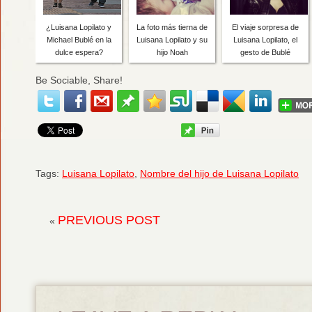
¿Luisana Lopilato y
La foto más tierna de
El viaje sorpresa de
Michael Bublé en la
Luisana Lopilato y su
Luisana Lopilato, el
dulce espera?
hijo Noah
gesto de Bublé
Be Sociable, Share!
Tags:
Luisana Lopilato
,
Nombre del hijo de Luisana Lopilato
PREVIOUS POST
«