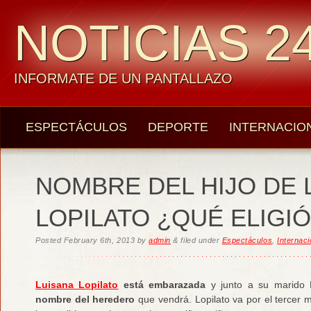
NOTICIAS 24
INFORMATE DE UN PANTALLAZO
ESPECTÁCULOS
DEPORTE
INTERNACIO
NOMBRE DEL HIJO DE 
LOPILATO ¿QUÉ ELIGIÓ
Posted
February 6th, 2013
by
admin
&
filed under
Espectáculos
,
Internaci
Luisana Lopilato
está embarazada
y junto a su marido M
nombre del heredero
que vendrá. Lopilato va por el tercer