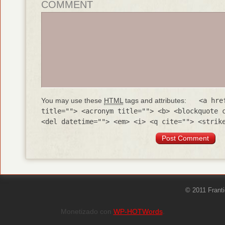
COMMENT
You may use these
HTML
tags and attributes:
<a hre
title=""> <acronym title=""> <b> <blockquote 
<del datetime=""> <em> <i> <q cite=""> <strik
© 2011 Frant
Monetizado con
WP-HOTWords
.