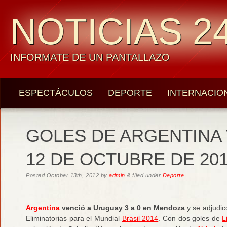
NOTICIAS 24
INFORMATE DE UN PANTALLAZO
ESPECTÁCULOS
DEPORTE
INTERNACIO
GOLES DE ARGENTINA
12 DE OCTUBRE DE 20
Posted
October 13th, 2012
by
admin
&
filed under
Deporte
.
Argentina
venció a Uruguay 3 a 0 en Mendoza
y se adjudic
Eliminatorias para el Mundial
Brasil 2014
. Con dos goles de
L