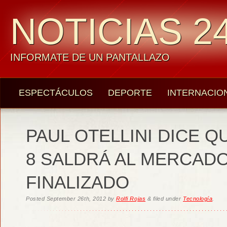
NOTICIAS 24
INFORMATE DE UN PANTALLAZO
ESPECTÁCULOS
DEPORTE
INTERNACIO
PAUL OTELLINI DICE 
8 SALDRÁ AL MERCADO
FINALIZADO
Posted
September 26th, 2012
by
Rolfi Rojas
&
filed under
Tecnología
.