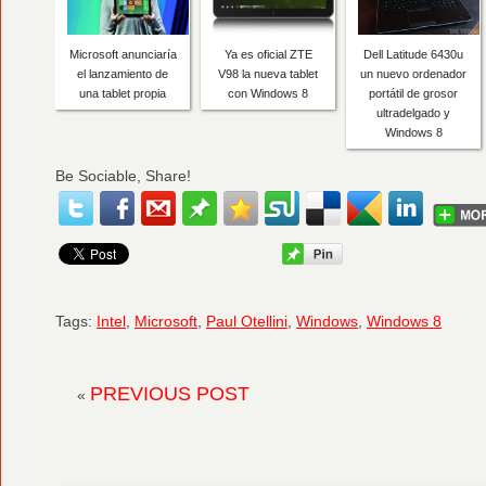
Microsoft anunciaría
Ya es oficial ZTE
Dell Latitude 6430u
el lanzamiento de
V98 la nueva tablet
un nuevo ordenador
una tablet propia
con Windows 8
portátil de grosor
ultradelgado y
Windows 8
Be Sociable, Share!
Tags:
Intel
,
Microsoft
,
Paul Otellini
,
Windows
,
Windows 8
PREVIOUS POST
«