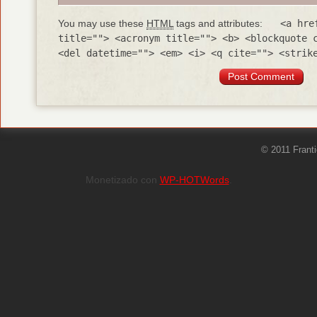
You may use these
HTML
tags and attributes:
<a hre
title=""> <acronym title=""> <b> <blockquote 
<del datetime=""> <em> <i> <q cite=""> <strik
© 2011 Frant
Monetizado con
WP-HOTWords
.