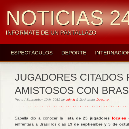
NOTICIAS 24
INFORMATE DE UN PANTALLAZO
ESPECTÁCULOS
DEPORTE
INTERNACIO
JUGADORES CITADOS 
AMISTOSOS CON BRASI
Posted
September 10th, 2012
by
admin
&
filed under
Deporte
.
Sabella dió a conocer la
lista de 23 jugadores
locales
q
enfrentará a Brasil los días
19 de septiembre y 3 de octu