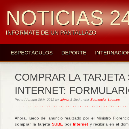
NOTICIAS 24
INFORMATE DE UN PANTALLAZO
ESPECTÁCULOS
DEPORTE
INTERNACIO
COMPRAR LA TARJETA
INTERNET: FORMULARI
Posted
August 30th, 2012
by
admin
&
filed under
Economía
,
Locales
.
Ahora, luego del anuncio realizado por el Ministro Flore
comprar la tarjeta
SUBE
por
Internet
y recibirla en el dom