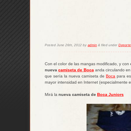
Posted
June 26th, 2012
by
admin
&
filed under
Deporte
Con el color de las mangas modificado, y con 
nueva
camiseta de Boca
anda circulando e
que sería la nueva camiseta de
Boca
para e
mayor intensidad en Internet (especialmente e
Mirá la
nueva camiseta de
Boca Juniors