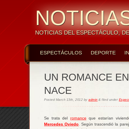
NOTICIAS
NOTICIAS DEL ESPECTÁCULO, D
ESPECTÁCULOS
DEPORTE
I
UN ROMANCE E
NACE
Posted
March 13th, 2012
by
admin
&
filed under
Espec
Se trata del
romance
que estarían vivien
Mercedes Oviedo
. Según trascendió la pare