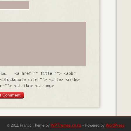
utes:
<a href="" title=""> <abbr
<blockquote cite=""> <cite> <code>
e=""> <strike> <strong>
© 2011 Frantic Theme by
WPThemes.co.nz
- Powered by
WordPress