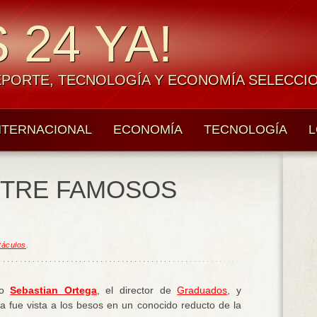
 24 YA!
EPORTE, TECNOLOGÍA Y ECONOMÍA SELECCI
NTERNACIONAL
ECONOMÍA
TECNOLOGÍA
L
NTRE FAMOSOS
táculos
.
do
Sebastian Ortega
, el director de
Graduados
, y
ja fue vista a los besos en un conocido reducto de la