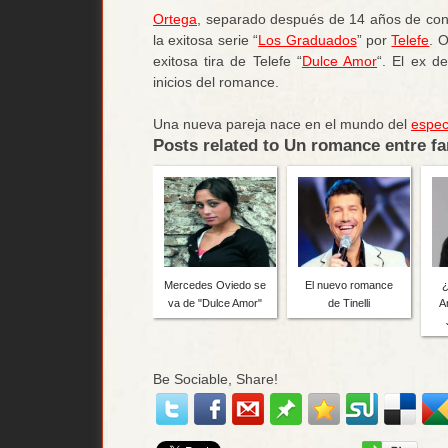
Ortega
, separado después de 14 años de conv
la exitosa serie “
Los Graduados
” por
Telefe
. 
exitosa tira de Telefe “
Dulce Amor
“. El ex d
inicios del romance.
Una nueva pareja nace en el mundo del
espec
Posts related to Un romance entre 
Mercedes Oviedo se
El nuevo romance
¿
va de "Dulce Amor"
de Tinelli
A
Be Sociable, Share!