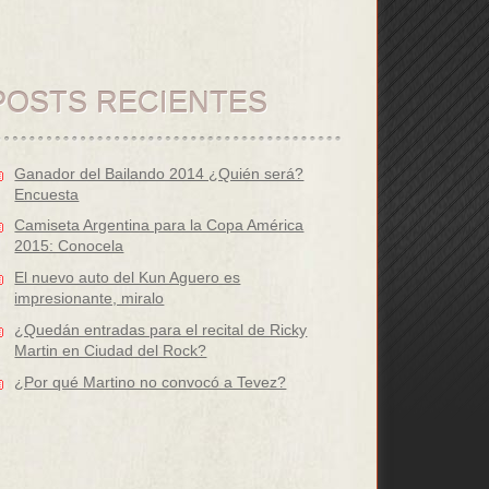
POSTS RECIENTES
Ganador del Bailando 2014 ¿Quién será?
Encuesta
Camiseta Argentina para la Copa América
2015: Conocela
El nuevo auto del Kun Aguero es
impresionante, miralo
¿Quedán entradas para el recital de Ricky
Martin en Ciudad del Rock?
¿Por qué Martino no convocó a Tevez?