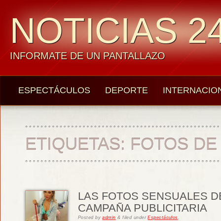
NOTICIAS 24
INFORMATE DE UN PANTALLAZO
ESPECTÁCULOS
DEPORTE
INTERNACIO
ETIQUETAS:
FOTOS DE 
LAS FOTOS SENSUALES DE
CAMPAÑA PUBLICITARIA
Posted
by
admin
&
filed under
Espectáculos
.