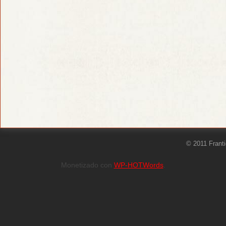
© 2011 Frant
Monetizado con
WP-HOTWords
.