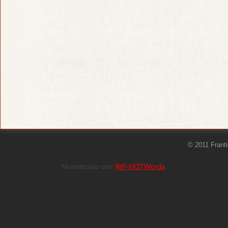
© 2011 Frant
Monetizado con
WP-HOTWords
.