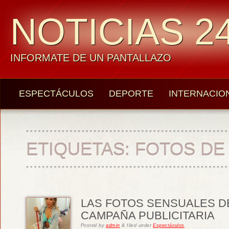
NOTICIAS 24
INFORMATE DE UN PANTALLAZO
ESPECTÁCULOS
DEPORTE
INTERNACIO
ETIQUETAS:
FOTOS DE
LAS FOTOS SENSUALES DE
CAMPAÑA PUBLICITARIA
Posted
by
admin
&
filed under
Espectáculos
.