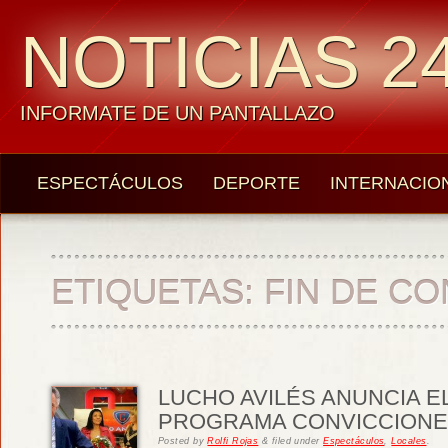
NOTICIAS 24
INFORMATE DE UN PANTALLAZO
ESPECTÁCULOS
DEPORTE
INTERNACIO
ETIQUETAS:
FIN DE CO
LUCHO AVILÉS ANUNCIA EL
PROGRAMA CONVICCIONES
Posted
by
Rolfi Rojas
&
filed under
Espectáculos
,
Locales
.