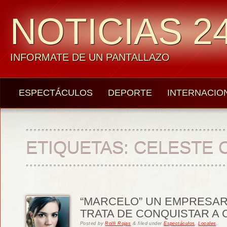
NOTICIAS 24
INFORMATE DE UN PANTALLAZO
ESPECTÁCULOS
DEPORTE
INTERNACIO
ETIQUETAS:
CELESTE C
“MARCELO” UN EMPRESAR
TRATA DE CONQUISTAR A 
Posted
by
Rolfi Rojas
&
filed under
Espectáculos
,
Locales
.