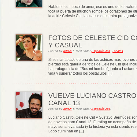
Hablemos un poco de amor, ese es uno de los valores
toca la puerta de mucho y rompe los corazones de otro
la actriz Celeste Cid, la cual se encuentra protagoniz
FOTOS DE CELESTE CID 
Y CASUAL
Posted
by
admin
&
filed under
Espectáculos
,
Locales
.
Si sos fanática/o de una de las actrices más jóvenes 
pierdas está galería de fotos de Celeste Cid que in
La protagonista de “Sos mi hombre”, junto a Luciano
vida y superar todos los obstáculos [...]
VUELVE LUCIANO CASTRO 
CANAL 13
Posted
by
admin
&
filed under
Espectáculos
.
Luciano Castro, Celeste Cid y Gustavo Bermúdez son 
de novelas para Canal 13. El rating no acompaña de n
mayo sería levantada (y la historia ya está siendo re
Lobo culminan en [...]