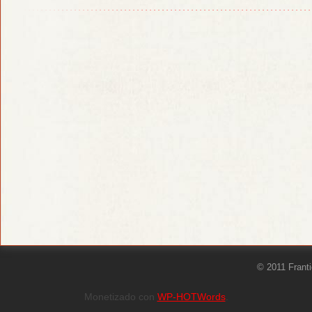
© 2011 Frant
Monetizado con
WP-HOTWords
.