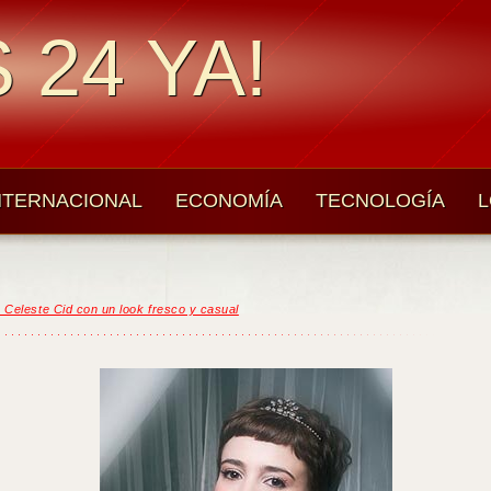
 24 YA!
NTERNACIONAL
ECONOMÍA
TECNOLOGÍA
L
 Celeste Cid con un look fresco y casual