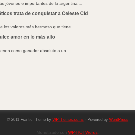
ás jóvenes e importantes de la argentina ...
icos trata de conquistar a Celeste Cid
 los valores más hermoso que tiene ...
ulce amor en lo más alto
tienen como ganador absoluto a un ...
© 2011 Frantic Theme by
WPThemes.co.nz
- Powered by
WordPress
Monetizado con
WP-HOTWords
.