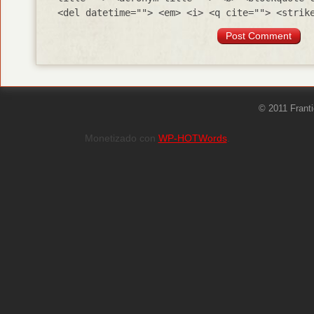
<del datetime=""> <em> <i> <q cite=""> <strik
© 2011 Frant
Monetizado con
WP-HOTWords
.