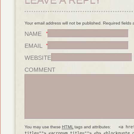
LEAVE A REPLY
Your email address will not be published. Required field
NAME
*
EMAIL
*
WEBSITE
COMMENT
You may use these
HTML
tags and attributes:
<a hre
title=""> <acronym title=""> <b> <blockquote 