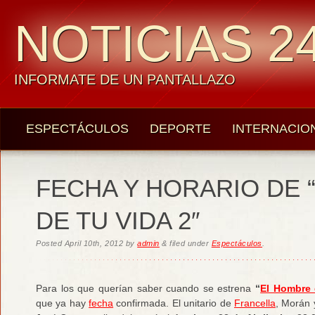
NOTICIAS 24
INFORMATE DE UN PANTALLAZO
ESPECTÁCULOS
DEPORTE
INTERNACIO
FECHA Y HORARIO DE 
DE TU VIDA 2″
Posted
April 10th, 2012
by
admin
&
filed under
Espectáculos
.
Para los que querían saber cuando se estrena
“
El Hombre 
que ya hay
fecha
confirmada. El unitario de
Francella
, Morán 