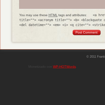
You may use these
HTML
tags and attributes:
<a hre
title=""> <acronym title=""> <b> <blockquote 
<del datetime=""> <em> <i> <q cite=""> <strik
© 2011 Frant
Monetizado con
WP-HOTWords
.