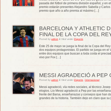
pasada del fútbol de primera división español, y en e
premio estarán presentes Alejandro Sabella y Carlos B
premio que año a año premia al máximo […]
BARCELONA Y ATHLETIC D
FINAL DE LA COPA DEL RE
Posted
by
admin
&
filed under
Deporte
.
Este 25 de mayo se juega la final de la Copa del Rey 
dos equipos protagonistas. El partido se juega en el 
entre dos equipos que buscan a toda costa el preciad
vivo por Fox […]
MESSI AGRADECIÓ A PEP
Posted
by
admin
&
filed under
Deporte
,
Internacional
.
Messi agradeció, vía redes sociales, al técnico Jose
elogios. Lio Messi agradeció a Pep por las enseñana
frente del Barsa, enseñanazas y consejos que han da
grandes de la historia. También dejo en claro que su 