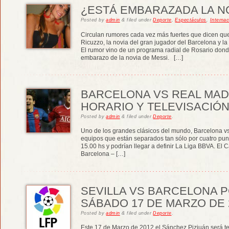
¿ESTÁ EMBARAZADA LA NO
Posted
by
admin
&
filed under
Deporte
,
Espectáculos
,
Internac
Circulan rumores cada vez más fuertes que dicen que
Ricuzzo, la novia del gran jugador del Barcelona y l
El rumor vino de un programa radial de Rosario dond
embarazo de la novia de Messi. […]
BARCELONA VS REAL MADR
HORARIO Y TELEVISACIÓ
Posted
by
admin
&
filed under
Deporte
.
Uno de los grandes clásicos del mundo, Barcelona vs 
equipos que están separados tan sólo por cuatro punt
15.00 hs y podrían llegar a definir La Liga BBVA. El
Barcelona – […]
SEVILLA VS BARCELONA PO
SÁBADO 17 DE MARZO DE 
Posted
by
admin
&
filed under
Deporte
.
Este 17 de Marzo de 2012 el Sánchez Pizjuán será tes