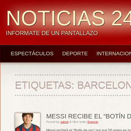
NOTICIAS 24
INFORMATE DE UN PANTALLAZO
ESPECTÁCULOS
DEPORTE
INTERNACIO
ETIQUETAS:
BARCELO
MESSI RECIBE EL “BOTÍN 
Posted
by
admin
&
filed under
Deporte
.
Messi recibirá el “Botín de oro” por sus 50 goles en